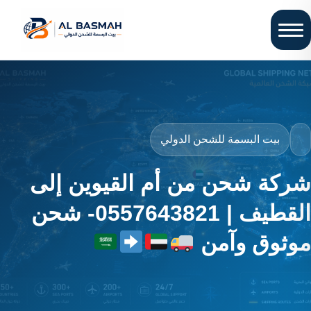
بيت البسمة للشحن الدولي
شركة شحن من أم القيوين إلى
القطيف | 0557643821- شحن
موثوق وآمن