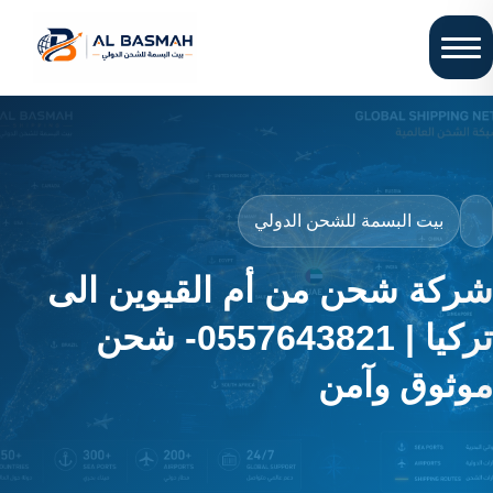
بيت البسمة للشحن الدولي
شركة شحن من أم القيوين الى
تركيا | 0557643821- شحن
موثوق وآمن