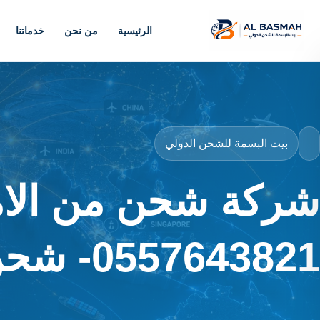
الرئيسية
من نحن
خدماتنا
بيت البسمة للشحن الدولي
شركة شحن من الاما
0557643821- شحن موثوق وآمن