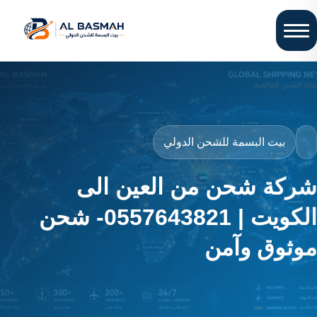
بيت البسمة للشحن الدولي
شركة شحن من العين الى
الكويت | 0557643821- شحن
موثوق وآمن