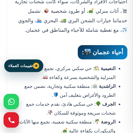
احتياجات الأفراد والشركات، سواء كانت شحنات تجارية
، أثاث منزلي
، أو طرود شخصية
. تشمل
خدماتنا خيارات الشحن البري
، البحري
، والجوي
، مع تغطية شاملة للأحياء والمناطق في عجمان.
أحياء عجمان
:
تقييمات العملاء
النعيمية
: حي سكني مركزي، نجمع منه الشحنات
المنزلية والشخصية بسرعة وكفاءة
.
الراشدية
: منطقة سكنية وتجارية، نضمن جمع
الطرود والأغراض بتغليف آمن
.
الجرف
: حي سكني هادئ، نقدم خدمات جمع
شحنات سريعة وموثوقة للسكان
.
الروضة
: منطقة سكنية شعبية، نجمع منها الأثاث
والديكورات بكفاءة عالية
.