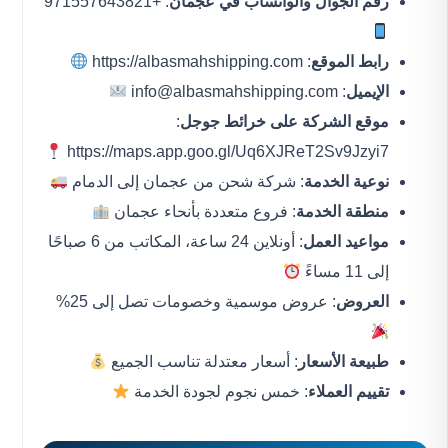
رقم الجوال والواتساب في عجمان
: +971557643821
رابط الموقع
:
https://albasmahshipping.com
الإيميل
:
info@albasmahshipping.com
موقع الشركة على خرائط جوجل
:
https://maps.app.goo.gl/Uq6XJReT2Sv9Jzyi7
نوعية الخدمة
: شركة شحن من عجمان إلى الدمام
منطقة الخدمة
: فروع متعددة بأنحاء عجمان
مواعيد العمل
: أونلاين 24 ساعة، المكاتب من 6 صباحًا
إلى 11 مساءً
العروض
: عروض موسمية وخصومات تصل إلى 25%
طبيعة الأسعار
: أسعار معتدلة تناسب الجميع
تقييم العملاء
: خمس نجوم لجودة الخدمة