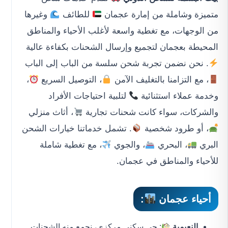
متميزة وشاملة من إمارة عجمان
للطائف
وغيرها
من الوجهات، مع تغطية واسعة لأغلب الأحياء والمناطق
المحيطة بعجمان لتجميع وإرسال الشحنات بكفاءة عالية
. نحن نضمن تجربة شحن سلسة من الباب إلى الباب
، مع التزامنا بالتغليف الآمن
، التوصيل السريع
،
وخدمة عملاء استثنائية
لتلبية احتياجات الأفراد
والشركات، سواء كانت شحنات تجارية
، أثاث منزلي
، أو طرود شخصية
. تشمل خدماتنا خيارات الشحن
البري
، البحري
، والجوي
، مع تغطية شاملة
للأحياء والمناطق في عجمان.
أحياء عجمان
:
النعيمية
: حي سكني مركزي، نجمع منه الشحنات