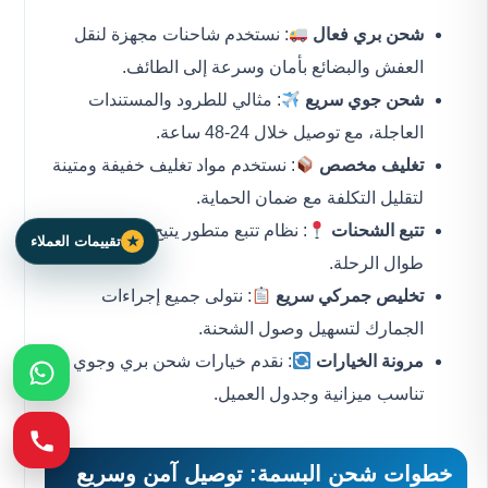
شحن بري فعال
: نستخدم شاحنات مجهزة لنقل
العفش والبضائع بأمان وسرعة إلى الطائف.
شحن جوي سريع
: مثالي للطرود والمستندات
العاجلة، مع توصيل خلال 24-48 ساعة.
تغليف مخصص
: نستخدم مواد تغليف خفيفة ومتينة
لتقليل التكلفة مع ضمان الحماية.
تتبع الشحنات
: نظام تتبع متطور يتيح متابعة الشحنة
تقييمات العملاء
طوال الرحلة.
تخليص جمركي سريع
: نتولى جميع إجراءات
الجمارك لتسهيل وصول الشحنة.
مرونة الخيارات
: نقدم خيارات شحن بري وجوي
تناسب ميزانية وجدول العميل.
خطوات شحن البسمة: توصيل آمن وسريع