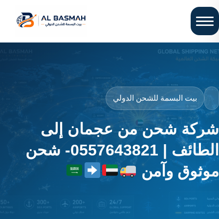
بيت البسمة للشحن الدولي
شركة شحن من عجمان إلى
الطائف | 0557643821- شحن
موثوق وآمن