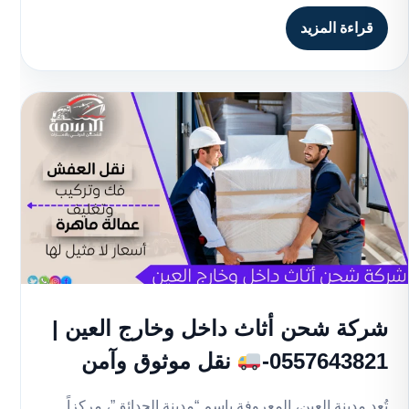
قراءة المزيد
شركة شحن أثاث داخل وخارج العين |
0557643821-
نقل موثوق وآمن
تُعد مدينة العين، المعروفة باسم “مدينة الحدائق”، مركزاً