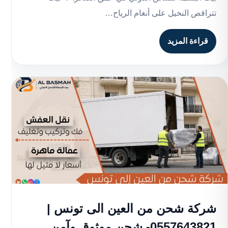
تتراقص النخيل على أنغام الرياح…
قراءة المزيد
شركة شحن من العين الى تونس |
0557643821- شحن موثوق وآمن