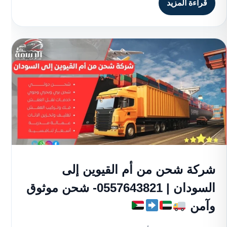
قراءة المزيد
شركة شحن من أم القيوين إلى
السودان | 0557643821- شحن موثوق
وآمن