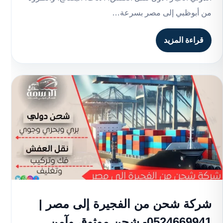
من أبوظبي إلى مصر بسرعة…
قراءة المزيد
شركة شحن من الفجيرة إلى مصر |
0524669941- شحن موثوق وآمن