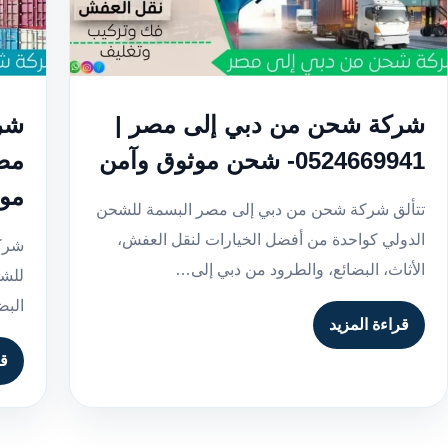
شركة شحن من دبي إلى مصر |
شرك
0524669941- شحن موثوق وآمن
موث
تتألق شركة شحن من دبي إلى مصر البسمة للشحن
الدولي كواحدة من أفضل الخيارات لنقل العفش،
شركة
الأثاث، البضائع، والطرود من دبي إلى…
للشح
البض
قراءة المزيد
قر