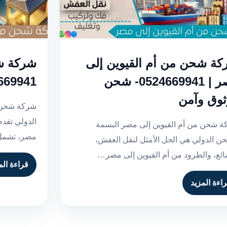
ة شحن من أم القيوين إلى
شركة ش
مصر | 0524669941- شحن
0524669941- شحن
وق وآمن
شركة شحن 
الدولي تقد
 شحن من أم القيوين إلى مصر البسمة
مصر، تشمل 
ن الدولي هي الحل الأمثل لنقل العفش،
ائع، والطرود من أم القيوين إلى مصر…
قراءة الم
اءة المزيد