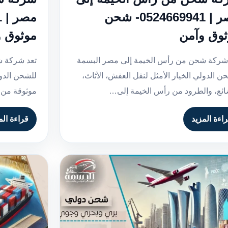
مصر | 0524669941- شحن
وق وآمن
موثوق 
شركة شحن من رأس الخيمة إلى مصر البسمة
تعد شركة ش
ن الدولي الخيار الأمثل لنقل العفش، الأثاث،
للشحن الدو
ائع، والطرود من رأس الخيمة إلى…
موثوقة من 
اءة المزيد
قراءة الم