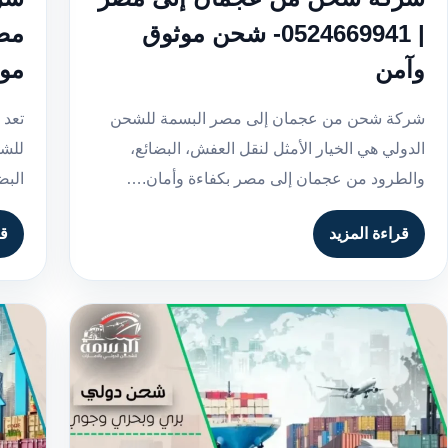
| 0524669941- شحن موثوق
وآمن
موث
شركة شحن من عجمان إلى مصر البسمة للشحن
تعد 
الدولي هي الخيار الأمثل لنقل العفش، البضائع،
للشح
والطرود من عجمان إلى مصر بكفاءة وأمان.…
البض
قراءة المزيد
قر