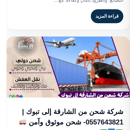
البضائع، والطرود بأمان وكفاءة. مع…
قراءة المزيد
شركة شحن من الشارقة إلى تبوك |
0557643821- شحن موثوق وآمن