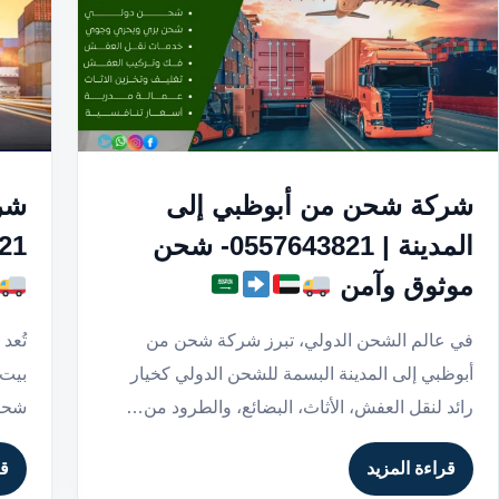
شركة شحن من أبوظبي إلى
شرك
المدينة | 0557643821- شحن
43821
موثوق وآمن
في عالم الشحن الدولي، تبرز شركة شحن من
تُعد
أبوظبي إلى المدينة البسمة للشحن الدولي كخيار
بيت 
رائد لنقل العفش، الأثاث، البضائع، والطرود من…
شحن 
قراءة المزيد
قر