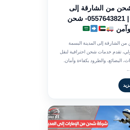
حن من الشارقة إلى
المدينة | 0557643821- شحن
وآمن
ن الشارقة إلى المدينة البسمة
لي، تقدم خدمات شحن احترافية لنقل
اث، البضائع، والطرود بكفاءة وأمان.
…
زيد