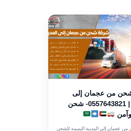
حن من عجمان إلى
المدينة | 0557643821- شحن
وآمن
ن عجمان إلى المدينة البسمة للشحن