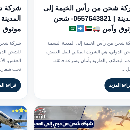
كة شحن من رأس الخيمة إلى
شركة ش
المدينة | 0557643821- شحن
ثوق وآمن
موثوق 
 شحن من رأس الخيمة إلى المدينة البسمة
شركة شحن م
ن الدولي، هي الشريك المثالي لنقل العفش،
للشحن الدو
اث، البضائع، والطرود بأمان وسرعة فائقة.
العفش، الأث
ل…
تحت شعار
اءة المزيد
قراءة الم