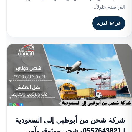
التي تقدم حلولاً…
قراءة المزيد
شركة شحن من أبوظبي إلى السعودية
| 0557643821- شحن موثوق وآمن