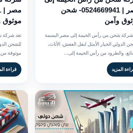
مصر | 0524669941- شحن
وق وآمن
موثوق 
شركة شحن من رأس الخيمة إلى مصر البسمة
تعد شركة ش
ن الدولي الخيار الأمثل لنقل العفش، الأثاث،
للشحن الدو
ائع، والطرود من رأس الخيمة إلى…
موثوقة من 
اءة المزيد
قراءة الم