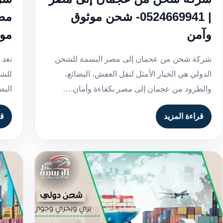
| 0524669941- شحن موثوق
وآمن
موث
شركة شحن من عجمان إلى مصر البسمة للشحن
تعد 
الدولي هي الخيار الأمثل لنقل العفش، البضائع،
للشح
والطرود من عجمان إلى مصر بكفاءة وأمان.…
البض
قراءة المزيد
قر