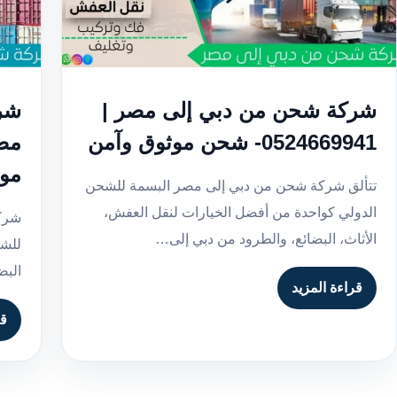
شركة شحن من دبي إلى مصر |
شرك
0524669941- شحن موثوق وآمن
موث
تتألق شركة شحن من دبي إلى مصر البسمة للشحن
الدولي كواحدة من أفضل الخيارات لنقل العفش،
شركة
الأثاث، البضائع، والطرود من دبي إلى…
للشح
البض
قراءة المزيد
قر