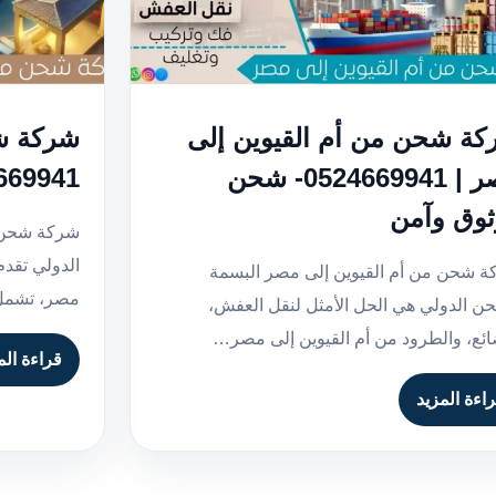
ة شحن من أم القيوين إلى
شركة ش
مصر | 0524669941- شحن
0524669941- شحن
وق وآمن
شركة شحن 
الدولي تقد
 شحن من أم القيوين إلى مصر البسمة
مصر، تشمل 
ن الدولي هي الحل الأمثل لنقل العفش،
ائع، والطرود من أم القيوين إلى مصر…
قراءة الم
اءة المزيد