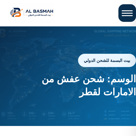
بيت البسمة للشحن الدولي
الوسم:
شحن عفش من
الامارات لقطر