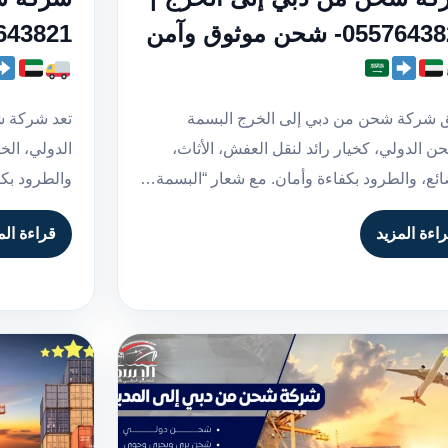
05576- شحن موثوق وآمن
0557643821- شحن
ق شركة شحن من دبي إلى الخرج البسمة
تعد شركة ش
ن الدولي، كخيار رائد لنقل العفش، الأثاث،
الدولي، الخي
ائع، والطرود بكفاءة وأمان. مع شعار “البسمة…
والطرود بك
اءة المزيد
قراءة الم