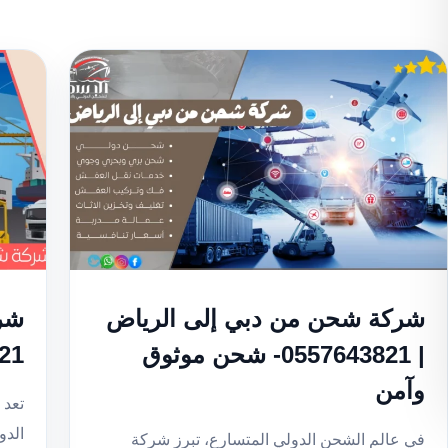
شركة شحن من دبي إلى الرياض
شرك
| 0557643821- شحن موثوق
43821
وآمن
تعد 
الدو
في عالم الشحن الدولي المتسارع، تبرز شركة