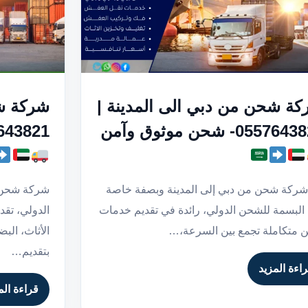
ة شحن من دبي الى المدينة |
شركة ش
05576- شحن موثوق وآمن
0557643821- شحن
 شركة شحن من دبي إلى المدينة وبصفة خاصة
شركة شحن 
البسمة للشحن الدولي، رائدة في تقديم خدمات
الدولي، تق
متكاملة تجمع بين السرعة،…
الأثاث، الب
بتقديم…
اءة المزيد
قراءة الم