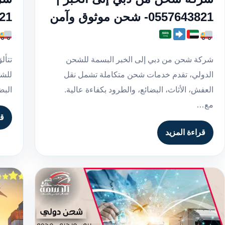
0557643821- شحن موثوق وآمن
43821
شركة شحن من دبي إلى الخبر البسمة للشحن
تتأل
الدولي، تقدم خدمات شحن متكاملة تشمل نقل
للشح
العفش، الأثاث، البضائع، والطرود بكفاءة عالية.
البض
مع…
قر
قراءة المزيد