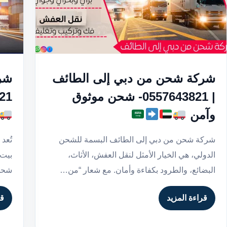
شركة شحن من دبي إلى الطائف
شرك
| 0557643821- شحن موثوق
43821
وآمن
شركة شحن من دبي إلى الطائف البسمة للشحن
تُعد
الدولي، هي الخيار الأمثل لنقل العفش، الأثاث،
بيت 
البضائع، والطرود بكفاءة وأمان. مع شعار “من…
شحن 
قراءة المزيد
قر