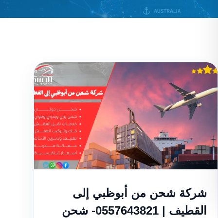
شركة شحن من أبوظبي إلى
القطيف | 0557643821- شحن