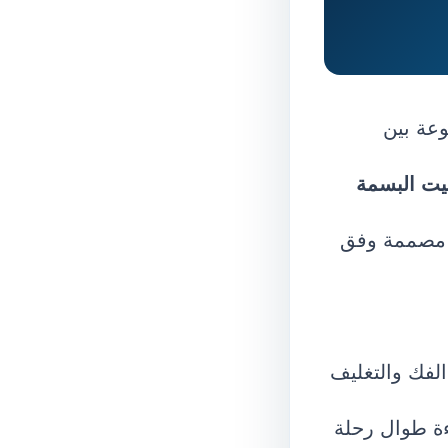
وعة بين
يت البسمة
 مصممة وفق
الفك والتغليف
ءة طوال رحلة