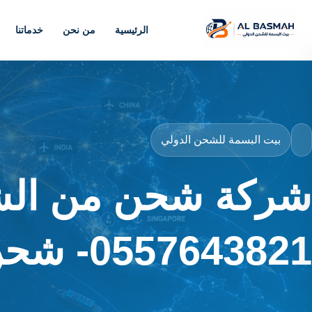
الرئيسية
من نحن
خدماتنا
بيت البسمة للشحن الدولي
شركة شحن من الشا
0557643821- شحن موثوق وآمن