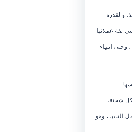
، والقدرة
ني ثقة عملائها
 وحتى انتهاء
سها
لكل شحنة،
ل التنفيذ، وهو