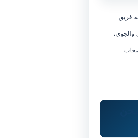
ة فريق
 والجوي،
أصحاب
لشحن