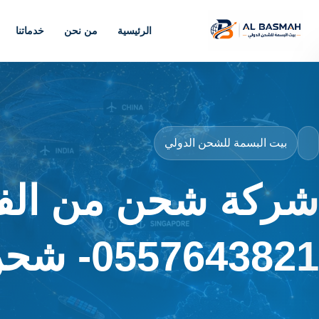
الرئيسية
من نحن
خدماتنا
بيت البسمة للشحن الدولي
شركة شحن من الفج
0557643821- شحن موثوق وآمن