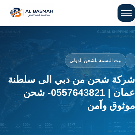
بيت البسمة للشحن الدولي
شركة شحن من دبي الى سلطنة
عمان | 0557643821- شحن
موثوق وآمن