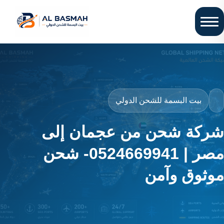
بيت البسمة للشحن الدولي
شركة شحن من عجمان إلى
مصر | 0524669941- شحن
موثوق وآمن