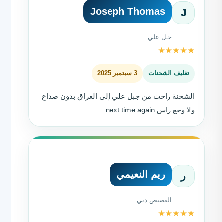
Joseph Thomas
J
جبل علي
★
★
★
★
★
تغليف الشحنات
3 سبتمبر 2025
الشحنة راحت من جبل علي إلى العراق بدون صداع
ولا وجع راس next time again
ريم النعيمي
ر
القصيص دبي
★
★
★
★
★