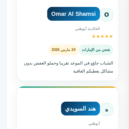
Omar Al Shamsi
O
الخالدية أبوظبي
★
★
★
★
★
شحن من الإمارات
24 مارس 2026
الشباب جاؤو في الموعد تقريبا وحملو العفش بدون
مشاكل يعطيكم العافية
هند السويدي
ه
أبوظبي