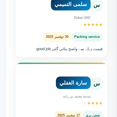
سلمى التميمي
س
Dubai UAE
★
★
★
★
★
Packing service
30 نوفمبر 2025
قیمت پہلے سے واضح بتائی گئی good job
سارة الغفلي
س
مدينة محمد بن زايد
☆
★
★
★
★
شحن بري
17 نوفمبر 2025