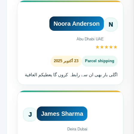
Noora Anderson
N
Abu Dhabi UAE
★
★
★
★
★
Parcel shipping
23 أكتوبر 2025
اگلی بار بھی ان سے رابطہ کروں گا يعطيكم العافية
James Sharma
J
Deira Dubai