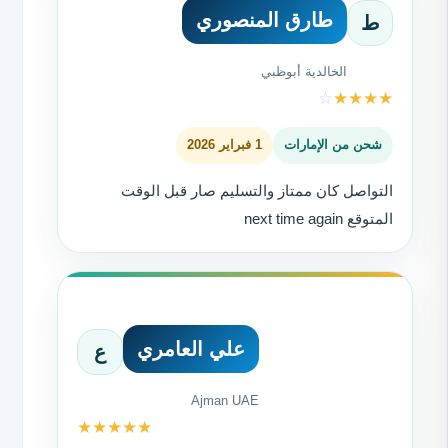
طارق المنصوري
ط
الخالدية أبوظبي
☆
★
★
★
★
شحن من الإمارات
1 فبراير 2026
التواصل كان ممتاز والتسليم صار قبل الوقت
المتوقع next time again
علي العامري
ع
Ajman UAE
★
★
★
★
★